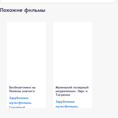
Похожие фильмы
Безбилетники на
Маленький полярный
Ноевом ковчеге
медвежонок: Ларс и
Тигренок
Зарубежные
Зарубежные
мультфильмы
,
мультфильмы
,
Семейный
Семейный
Дата выхода:
Дата выхода:
24.03.1988