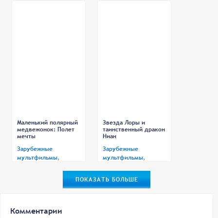
05.12.2002
Маленький полярный
Звезда Лоры и
медвежонок: Полет
таинственный дракон
мечты
Ниан
Зарубежные
Зарубежные
мультфильмы
,
мультфильмы
,
Приключения
Семейный
Дата выхода:
Дата выхода:
ПОКАЗАТЬ БОЛЬШЕ
27.03.2003
20.09.2009
Комментарии