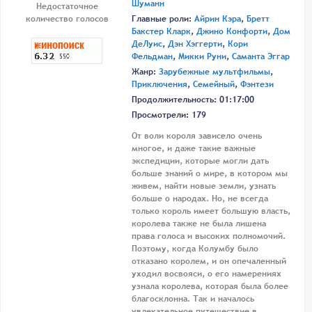
Шуманн
Недостаточное
количество голосов
Главные роли:
Айрин Кэра
,
Бретт
Бакстер Кларк
,
Джино Конфорти
,
Дом
ДеЛуис
,
Дэн Хэггерти
,
Кори
Фельдман
,
Микки Руни
,
Саманта Эггар
Жанр:
Зарубежные мультфильмы
,
Приключения
,
Семейный
,
Фэнтези
Продолжительность: 01:17:00
Просмотрели: 179
От воли короля зависело очень
многое, и даже такие важные
экспедиции, которые могли дать
больше знаний о мире, в котором мы
живем, найти новые земли, узнать
больше о народах. Но, не всегда
только король имеет большую власть,
королева также не была лишена
права голоса и высоких полномочий.
Поэтому, когда Колумбу было
отказано королем, и он опечаленный
уходил восвояси, о его намерениях
узнала королева, которая была более
благосклонна. Так и началось
увлекательное путешествие в