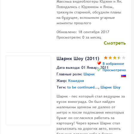
Максима видеоблогеры Юджин и Ян.
Повидались с Юджином и Яном,
тряхнули стариной, обсудили планы
на будущее, вспомнили угарные
моменты прошлого
Обновлено: 18 сентября 2017
Просмотрели: 0 за месяц
Смотреть
Шарик Шоу (2011)
В избранное
Дата выхода: 01 Январь 2011
Просмотрено
Главные роли:
Шарик
Жанр:
Комедия
Теги:
to be continued...
,
Шарик Шоу
Шарик - пес который стал ведущим за
кусок винограда. Он был найден
маленьким щенком не далеко от
метро и после подписания некоторых
бумаг он согласился работать за
картошку! Через время Шарик стал
разъезжать на дорогих авто, возить