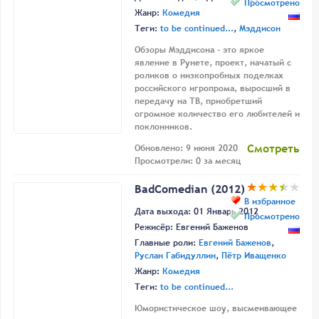
Просмотрено
Жанр:
Комедия
Теги:
to be continued...
,
Мэддисон
Обзоры Мэддисона - это яркое
явление в Рунете, проект, начатый с
роликов о низкопробных поделках
российского игропрома, выросший в
передачу на ТВ, приобретший
огромное количество его любителей и
поклонников.
Смотреть
Обновлено: 9 июня 2020
Просмотрели: 0 за месяц
BadComedian (2012)
В избранное
Дата выхода: 01 Январь 2012
Просмотрено
Режисёр:
Евгений Баженов
Главные роли:
Евгений Баженов
,
Руслан Габидуллин
,
Пётр Иващенко
Жанр:
Комедия
Теги:
to be continued...
Юмористическое шоу, высмеивающее