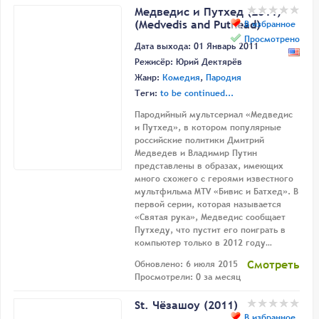
Медведис и Путхед (2011)
(Medvedis and Puthead)
В избранное
Просмотрено
Дата выхода: 01 Январь 2011
Режисёр:
Юрий Дектярёв
Жанр:
Комедия
,
Пародия
Теги:
to be continued...
Пародийный мультсериал «Медведис
и Путхед», в котором популярные
российские политики Дмитрий
Медведев и Владимир Путин
представлены в образах, имеющих
много схожего с героями известного
мультфильма MTV «Бивис и Батхед». В
первой серии, которая называется
«Святая рука», Медведис сообщает
Путхеду, что пустит его поиграть в
компьютер только в 2012 году…
Смотреть
Обновлено: 6 июля 2015
Просмотрели: 0 за месяц
St. Чёзашоу (2011)
В избранное