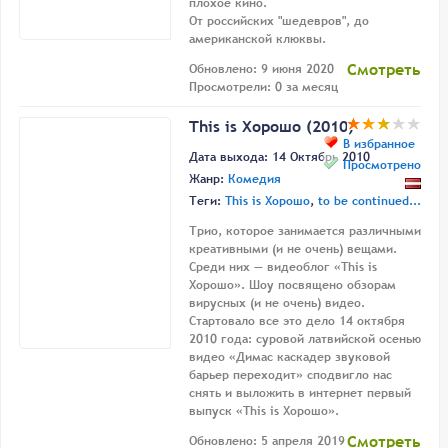
плохое кино.
От российских "шедевров", до
американской клюквы.
Смотреть
Обновлено: 9 июня 2020
Просмотрели: 0 за месяц
This is Хорошо (2010)
В избранное
Дата выхода: 14 Октябрь 2010
Просмотрено
Жанр:
Комедия
Теги:
This is Хорошо
,
to be continued...
Трио, которое занимается различными
креативными (и не очень) вещами.
Среди них — видеоблог «This is
Хорошо». Шоу посвящено обзорам
вирусных (и не очень) видео.
Стартовало все это дело 14 октября
2010 года: суровой латвийской осенью
видео «Димас каскадер звуковой
барьер переходит» сподвигло нас
снять и выложить в интернет первый
выпуск «This is Хорошо».
Смотреть
Обновлено: 5 апреля 2019