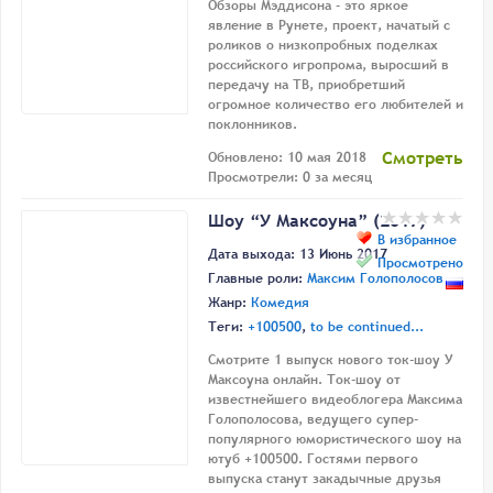
Обзоры Мэддисона - это яркое
явление в Рунете, проект, начатый с
роликов о низкопробных поделках
российского игропрома, выросший в
передачу на ТВ, приобретший
огромное количество его любителей и
поклонников.
Смотреть
Обновлено: 10 мая 2018
Просмотрели: 0 за месяц
Шоу “У Максоуна” (2017)
В избранное
Дата выхода: 13 Июнь 2017
Просмотрено
Главные роли:
Максим Голополосов
Жанр:
Комедия
Теги:
+100500
,
to be continued...
Смотрите 1 выпуск нового ток-шоу У
Максоуна онлайн. Ток-шоу от
известнейшего видеоблогера Максима
Голополосова, ведущего супер-
популярного юмористического шоу на
ютуб +100500. Гостями первого
выпуска станут закадычные друзья