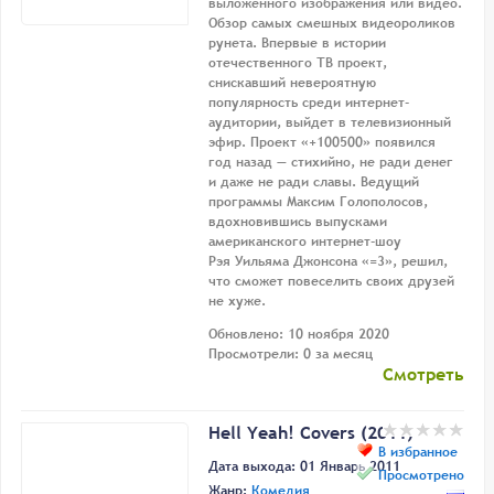
выложенного изображения или видео.
Обзор самых смешных видеороликов
рунета. Впервые в истории
отечественного ТВ проект,
снискавший невероятную
популярность среди интернет-
аудитории, выйдет в телевизионный
эфир. Проект «+100500» появился
год назад — стихийно, не ради денег
и даже не ради славы. Ведущий
программы Максим Голополосов,
вдохновившись выпусками
американского интернет-шоу
Рэя Уильяма Джонсона «=3», решил,
что сможет повеселить своих друзей
не хуже.
Обновлено: 10 ноября 2020
Просмотрели: 0 за месяц
Смотреть
Hell Yeah! Covers (2011)
В избранное
Дата выхода: 01 Январь 2011
Просмотрено
Жанр:
Комедия