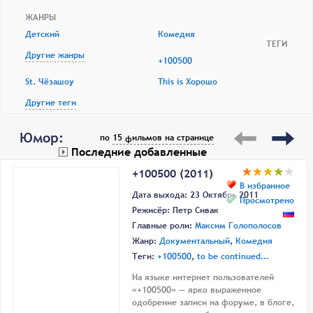
ЖАНРЫ
Детский
Комедия
ТЕГИ
Другие жанры
+100500
St. Чёзашоу
This is Хорошо
Другие теги
Юмор:
по
15 фильмов на странице
Последние добавленные
+100500 (2011)
В избранное
Дата выхода: 23 Октябрь 2011
Просмотрено
Режисёр:
Петр Сивак
Главные роли:
Максим Голополосов
Жанр:
Документальный
,
Комедия
Теги:
+100500
,
to be continued...
На языке интернет пользователей
«+100500» — ярко выраженное
одобрение записи на форуме, в блоге,