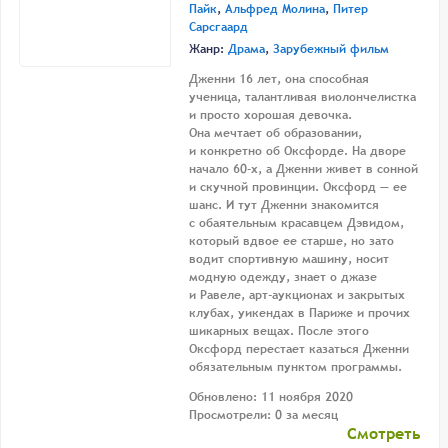
Пайк
,
Альфред Молина
,
Питер
Сарсгаард
Жанр:
Драма
,
Зарубежный фильм
Дженни 16 лет, она способная
ученица, талантливая виолончелистка
и просто хорошая девочка.
Она мечтает об образовании,
и конкретно об Оксфорде. На дворе
начало 60-х, а Дженни живет в сонной
и скучной провинции. Оксфорд — ее
шанс. И тут Дженни знакомится
с обаятельным красавцем Дэвидом,
который вдвое ее старше, но зато
водит спортивную машину, носит
модную одежду, знает о джазе
и Равеле, арт-аукционах и закрытых
клубах, уикендах в Париже и прочих
шикарных вещах. После этого
Оксфорд перестает казаться Дженни
обязательным пунктом программы.
Обновлено: 11 ноября 2020
Просмотрели: 0 за месяц
Смотреть