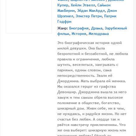
Купер
,
Хейли Этвелл
,
Саймон
МакБерни
,
Эйдан МакАрдл
,
Джон
Шрэпнел
,
Элистер Петри
,
Патрик
Годфри
Жанр:
Биография
,
Драма
,
Зарубежный
фильм
,
История
,
Мелодрама
Это биографическая история одной
милой девушки. Она была
безропотной и беззаботной, не любила
правила и ограничения, любила
шутить, веселиться, заигрывать с
парнями, одним словом, сама
непосредственность. Звали её
Джорджина. Мать выбрала ей жениха.
Им оказался герцог из графства
Девоншир. Джорджина вышла за него
замуж и тем самым обрела высокое
положение в обществе, богатство,
шикарный дом. Живи себе, ни в чем,
не нуждаясь, и радуйся жизни. Но нет
счастья без любви. А сердце так и
рвётся навстречу приключениям. Что
же она выберет: шикарную жизнь или
настоящую любовь? ©tvcok.ru