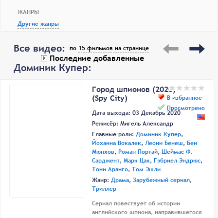
ЖАНРЫ
Другие жанры
Все видео:
по
15 фильмов на странице
Последние добавленные
Доминик Купер:
Город шпионов (2020)
(Spy City)
В избранное
Просмотрено
Дата выхода: 03 Декабрь 2020
Режисёр:
Мигель Александр
Главные роли:
Доминик Купер
,
Йоханна Вокалек
,
Леони Бенеш
,
Бен
Мюнхов
,
Роман Портай
,
Шеймас Ф.
Сарджент
,
Марк Цак
,
Гэбриел Эндрюс
,
Тони Аранго
,
Том Эшли
Жанр:
Драма
,
Зарубежный сериал
,
Триллер
Сериал повествует об истории
английского шпиона, направившегося