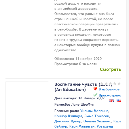
родной дом, что находится
в английской деревушке.
Оказывается, что раньше она была
страшненькой и носатой, но после
пластической операции превратилась
в секс-бомбу. В деревне живут
в основном писатели, некоторые
из них с трудом сохраняют верность,
а некоторые вообще кукуют в полном
одиночестве.
Обновлено: 11 ноября 2020
Просмотрели: 0 за месяц
Смотреть
Воспитание чувств (2009)
(An Education)
В избранное
Просмотрено
Дата выхода: 18 Январь 2009
Режисёр:
Лоне Шерфиг
Главные роли:
Уильям Меллинг
,
Коннор Кэчпоул
,
Эмма Томпсон
,
Доминик Купер
,
Оливия Уильямс
,
Кэра
Сеймур
,
Кэри Маллиган
,
Розамунд