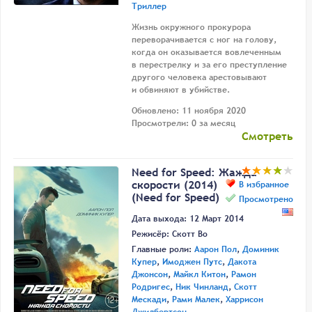
Триллер
Жизнь окружного прокурора
переворачивается с ног на голову,
когда он оказывается вовлеченным
в перестрелку и за его преступление
другого человека арестовывают
и обвиняют в убийстве.
Обновлено: 11 ноября 2020
Просмотрели: 0 за месяц
Смотреть
Need for Speed: Жажда
скорости (2014)
В избранное
(Need for Speed)
Просмотрено
Дата выхода: 12 Март 2014
Режисёр:
Скотт Во
Главные роли:
Аарон Пол
,
Доминик
Купер
,
Имоджен Путс
,
Дакота
Джонсон
,
Майкл Китон
,
Рамон
Родригес
,
Ник Чинланд
,
Скотт
Мескади
,
Рами Малек
,
Харрисон