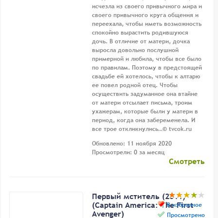
исчезла из своего привычного мира и
своего привычного круга общения и
переехала, чтобы иметь возможность
спокойно вырастить родившуюся
дочь. В отличие от матери, дочка
выросла довольно послушной
примерной и любила, чтобы все было
по правилам. Поэтому в предстоящей
свадьбе ей хотелось, чтобы к алтарю
ее повел родной отец. Чтобы
осуществить задуманное она втайне
от матери отсылает письма, троим
ухажерам, которые были у матери в
период, когда она забеременела. И
все трое откликнулись…© tvcok.ru
Обновлено: 11 ноября 2020
Просмотрели: 0 за месяц
Смотреть
Первый мститель (2011)
(Captain America: The First
В избранное
Avenger)
Просмотрено