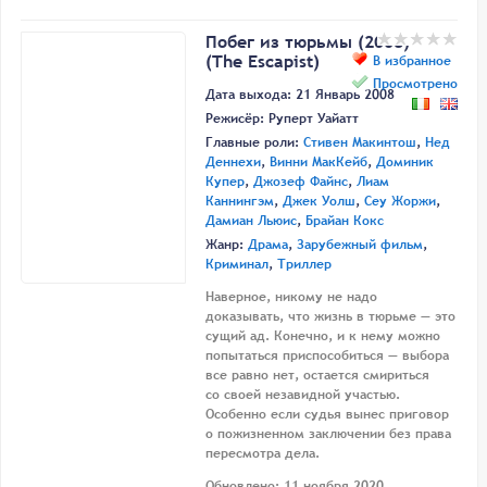
Побег из тюрьмы (2008)
(The Escapist)
В избранное
Просмотрено
Дата выхода: 21 Январь 2008
Режисёр:
Руперт Уайатт
Главные роли:
Стивен Макинтош
,
Нед
Деннехи
,
Винни МакКейб
,
Доминик
Купер
,
Джозеф Файнс
,
Лиам
Каннингэм
,
Джек Уолш
,
Сеу Жоржи
,
Дамиан Льюис
,
Брайан Кокс
Жанр:
Драма
,
Зарубежный фильм
,
Криминал
,
Триллер
Наверное, никому не надо
доказывать, что жизнь в тюрьме — это
сущий ад. Конечно, и к нему можно
попытаться приспособиться — выбора
все равно нет, остается смириться
со своей незавидной участью.
Особенно если судья вынес приговор
о пожизненном заключении без права
пересмотра дела.
Обновлено: 11 ноября 2020