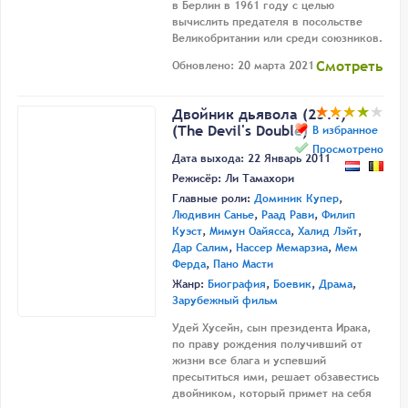
в Берлин в 1961 году с целью
вычислить предателя в посольстве
Великобритании или среди союзников.
Смотреть
Обновлено: 20 марта 2021
Двойник дьявола (2011)
(The Devil's Double)
В избранное
Просмотрено
Дата выхода: 22 Январь 2011
Режисёр:
Ли Тамахори
Главные роли:
Доминик Купер
,
Людивин Санье
,
Раад Рави
,
Филип
Куэст
,
Мимун Оайясса
,
Халид Лэйт
,
Дар Салим
,
Нассер Мемарзиа
,
Мем
Ферда
,
Пано Масти
Жанр:
Биография
,
Боевик
,
Драма
,
Зарубежный фильм
Удей Хусейн, сын президента Ирака,
по праву рождения получивший от
жизни все блага и успевший
пресытиться ими, решает обзавестись
двойником, который примет на себя