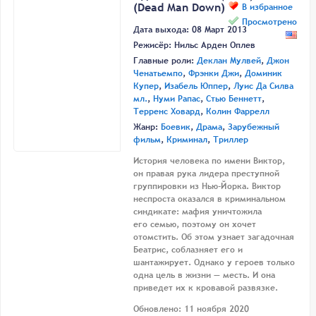
(Dead Man Down)
В избранное
Просмотрено
Дата выхода: 08 Март 2013
Режисёр:
Нильс Арден Оплев
Главные роли:
Деклан Мулвей
,
Джон
Ченатьемпо
,
Фрэнки Джи
,
Доминик
Купер
,
Изабель Юппер
,
Луис Да Силва
мл.
,
Нуми Рапас
,
Стью Беннетт
,
Терренс Ховард
,
Колин Фаррелл
Жанр:
Боевик
,
Драма
,
Зарубежный
фильм
,
Криминал
,
Триллер
История человека по имени Виктор,
он правая рука лидера преступной
группировки из Нью-Йорка. Виктор
неспроста оказался в криминальном
синдикате: мафия уничтожила
его семью, поэтому он хочет
отомстить. Об этом узнает загадочная
Беатрис, соблазняет его и
шантажирует. Однако у героев только
одна цель в жизни — месть. И она
приведет их к кровавой развязке.
Обновлено: 11 ноября 2020