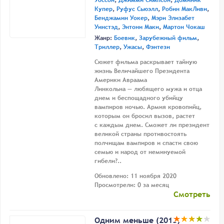
Уоссон
,
Джимми Симпсон
,
Доминик
Купер
,
Руфус Сьюэлл
,
Робин МакЛиви
,
Бенджамин Уокер
,
Мэри Элизабет
Уинстэд
,
Энтони Маки
,
Мартон Чокаш
Жанр:
Боевик
,
Зарубежный фильм
,
Триллер
,
Ужасы
,
Фэнтези
Сюжет фильма раскрывает тайную
жизнь Величайшего Президента
Америки Авраама
Линкольна — любящего мужа и отца
днем и беспощадного убийцу
вампиров ночью. Армия кровопийц,
которым он бросил вызов, растет
с каждым днем. Сможет ли президент
великой страны противостоять
полчищам вампиров и спасти свою
семью и народ от неминуемой
гибели?..
Обновлено: 11 ноября 2020
Просмотрели: 0 за месяц
Смотреть
Одним меньше (2013)