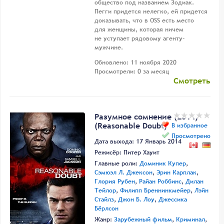
общество под названием Зодиак.
Пегги придется нелегко, ей придется
доказывать, что в OSS есть место
для женщины, которая ничем
не уступает рядовому агенту-
мужчине.
Обновлено: 11 ноября 2020
Просмотрели: 0 за месяц
Смотреть
Разумное сомнение (2014)
(Reasonable Doubt)
В избранное
Просмотрено
Дата выхода: 17 Январь 2014
Режисёр:
Питер Хауит
Главные роли:
Доминик Купер
,
Сэмюэл Л. Джексон
,
Эрин Карплак
,
Глория Рубен
,
Райан Роббинс
,
Дилан
Тейлор
,
Филипп Бреннинкмейер
,
Лэйн
Стайлз
,
Джон Б. Лоу
,
Джессика
Бёрлсон
Жанр:
Зарубежный фильм
,
Криминал
,