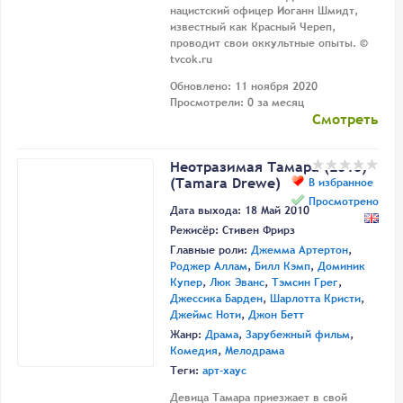
нацистский офицер Иоганн Шмидт,
известный как Красный Череп,
проводит свои оккультные опыты. ©
tvcok.ru
Обновлено: 11 ноября 2020
Просмотрели: 0 за месяц
Смотреть
Неотразимая Тамара (2010)
(Tamara Drewe)
В избранное
Просмотрено
Дата выхода: 18 Май 2010
Режисёр:
Стивен Фрирз
Главные роли:
Джемма Артертон
,
Роджер Аллам
,
Билл Кэмп
,
Доминик
Купер
,
Люк Эванс
,
Тэмсин Грег
,
Джессика Барден
,
Шарлотта Кристи
,
Джеймс Ноти
,
Джон Бетт
Жанр:
Драма
,
Зарубежный фильм
,
Комедия
,
Мелодрама
Теги:
арт-хаус
Девица Тамара приезжает в свой