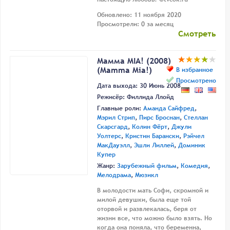
Обновлено: 11 ноября 2020
Просмотрели: 0 за месяц
Смотреть
Мамма MIA! (2008)
(Mamma Mia!)
В избранное
Просмотрено
Дата выхода: 30 Июнь 2008
Режисёр:
Филлида Ллойд
Главные роли:
Аманда Сайфред
,
Мэрил Стрип
,
Пирс Броснан
,
Стеллан
Скарсгард
,
Колин Фёрт
,
Джули
Уолтерс
,
Кристин Барански
,
Рэйчел
МакДауэлл
,
Эшли Лиллей
,
Доминик
Купер
Жанр:
Зарубежный фильм
,
Комедия
,
Мелодрама
,
Мюзикл
В молодости мать Софи, скромной и
милой девушки, была еще той
оторвой и развлекалась, беря от
жизни все, что можно было взять. Но
когда она поняла, что беременна,