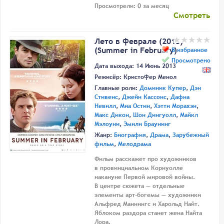
Просмотрели: 0 за месяц
Смотреть
Лето в феврале (2013)
(Summer in February)
В избранное
Просмотрено
Дата выхода: 14 Июнь 2013
Режисёр:
Кристофер Менол
Главные роли:
Доминик Купер
,
Дэн
Стивенс
,
Джейн Кассонс
,
Дафна
Невилл
,
Миа Остин
,
Хэтти Морахэн
,
Макс Дикон
,
Шон Дингуолл
,
Майкл
Мэлоуни
,
Эмили Браунинг
Жанр:
Биография
,
Драма
,
Зарубежный
фильм
,
Мелодрама
Фильм расскажет про художников
в провинциальном Корнуолле
накануне Первой мировой войны.
В центре сюжета — отдельные
элементы арт-богемы — художники
Альфред Маннингс и Харольд Найт.
Яблоком раздора станет жена Найта
Лора.