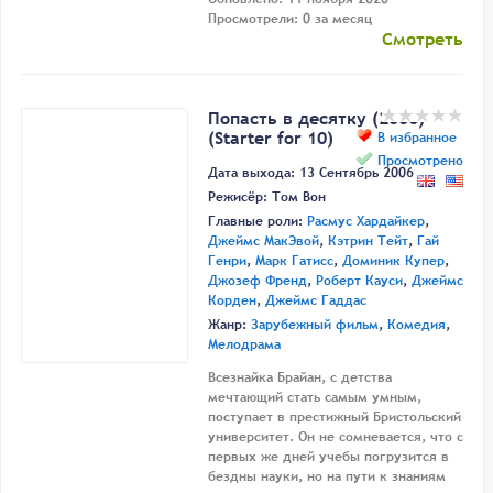
Просмотрели: 0 за месяц
Смотреть
Попасть в десятку (2006)
(Starter for 10)
В избранное
Просмотрено
Дата выхода: 13 Сентябрь 2006
Режисёр:
Том Вон
Главные роли:
Расмус Хардайкер
,
Джеймс МакЭвой
,
Кэтрин Тейт
,
Гай
Генри
,
Марк Гатисс
,
Доминик Купер
,
Джозеф Френд
,
Роберт Кауси
,
Джеймс
Корден
,
Джеймс Гаддас
Жанр:
Зарубежный фильм
,
Комедия
,
Мелодрама
Всезнайка Брайан, с детства
мечтающий стать самым умным,
поступает в престижный Бристольский
университет. Он не сомневается, что с
первых же дней учебы погрузится в
бездны науки, но на пути к знаниям