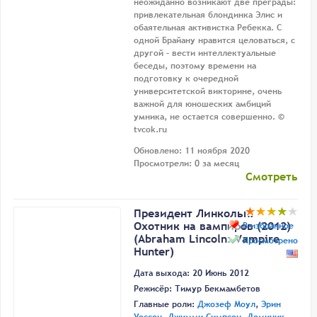
неожиданно возникают две преграды:
привлекательная блондинка Элис и
обаятельная активистка Ребекка. С
одной Брайану нравится целоваться, с
другой – вести интеллектуальные
беседы, поэтому времени на
подготовку к очередной
университетской викторине, очень
важной для юношеских амбиций
умника, не остается совершенно. ©
tvcok.ru
Обновлено: 11 ноября 2020
Просмотрели: 0 за месяц
Смотреть
Президент Линкольн:
Охотник на вампиров (2012)
В избранное
(Abraham Lincoln: Vampire
Просмотрено
Hunter)
Дата выхода: 20 Июнь 2012
Режисёр:
Тимур Бекмамбетов
Главные роли:
Джозеф Моул
,
Эрин