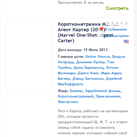
Просмотрели: 0 за месяц
Смотреть
Короткометражка Marvel:
Агент Картер (2013)
В избранное
(Marvel One-Shot: Agent
Просмотрено
Carter)
Дата выхода: 19 Июль 2013
Главные роли:
Хейли Этвелл
,
Брэдли
Уитфорд
,
Доминик Купер
,
Тим
Тробек
,
Джон Баринхолц
,
Энтони
Молинари
,
Джесс Кинг
,
Марк Аарон
Вагнер
,
Дэвид Хатчинсон
,
Джейкоб
МакКафферти
Жанр:
Боевик
,
Зарубежный фильм
,
Короткометражный
,
Приключения
,
Фантастика
Пегги Картер работает на организации
OSS, которая является
предшественницей Щ. И. Т. а и ставит
перед собой задачу остановить
плохих парней, которые собрали своё