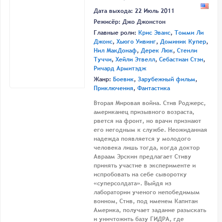
Дата выхода: 22 Июль 2011
Режисёр:
Джо Джонстон
Главные роли:
Крис Эванс
,
Томми Ли
Джонс
,
Хьюго Уивинг
,
Доминик Купер
,
Нил МакДонаф
,
Дерек Люк
,
Стенли
Туччи
,
Хейли Этвелл
,
Себастиан Стэн
,
Ричард Армитэдж
Жанр:
Боевик
,
Зарубежный фильм
,
Приключения
,
Фантастика
Вторая Мировая война. Стив Роджерс,
американец призывного возраста,
рвется на фронт, но врачи признают
его негодным к службе. Неожиданная
надежда появляется у молодого
человека лишь тогда, когда доктор
Авраам Эрскин предлагает Стиву
принять участие в эксперименте и
испробовать на себе сыворотку
«суперсолдата». Выйдя из
лаборатории ученого непобедимым
воином, Стив, под именем Капитан
Америка, получает задание разыскать
и уничтожить базу ГИДРА, где