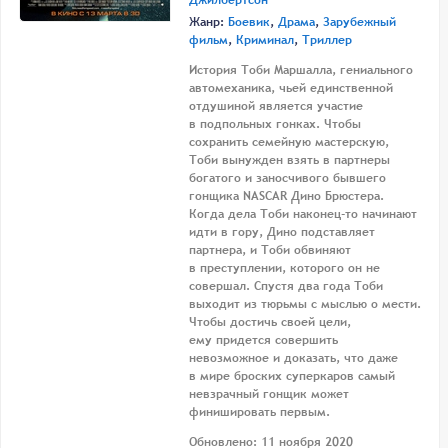
Джилбертсон
Жанр:
Боевик
,
Драма
,
Зарубежный
фильм
,
Криминал
,
Триллер
История Тоби Маршалла, гениального
автомеханика, чьей единственной
отдушиной является участие
в подпольных гонках. Чтобы
сохранить семейную мастерскую,
Тоби вынужден взять в партнеры
богатого и заносчивого бывшего
гонщика NASCAR Дино Брюстера.
Когда дела Тоби наконец-то начинают
идти в гору, Дино подставляет
партнера, и Тоби обвиняют
в преступлении, которого он не
совершал. Спустя два года Тоби
выходит из тюрьмы с мыслью о мести.
Чтобы достичь своей цели,
ему придется совершить
невозможное и доказать, что даже
в мире броских суперкаров самый
невзрачный гонщик может
финишировать первым.
Обновлено: 11 ноября 2020