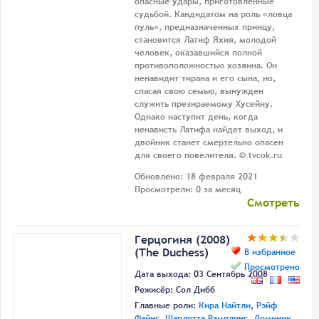
опасные удары, приготовленные
судьбой. Кандидатом на роль «ловца
пуль», предназначенных принцу,
становится Латиф Яхия, молодой
человек, оказавшийся полной
противоположностью хозяина. Он
ненавидит тирана и его сына, но,
спасая свою семью, вынужден
служить презираемому Хусейну.
Однако наступит день, когда
ненависть Латифа найдет выход, и
двойник станет смертельно опасен
для своего повелителя. © tvcok.ru
Обновлено: 18 февраля 2021
Просмотрели: 0 за месяц
Смотреть
Герцогиня (2008)
(The Duchess)
В избранное
Просмотрено
Дата выхода: 03 Сентябрь 2008
Режисёр:
Сол Дибб
Главные роли:
Кира Найтли
,
Рэйф
Файнс
,
Шарлотта Рэмплинг
,
Доминик