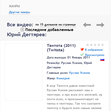
ЖАНРЫ
Другие жанры
Все видео:
по
15 фильмов на странице
Последние добавленные
Юрий Дегтярев:
Твитота (2011)
(Twitota)
В избранное
Просмотрено
Дата выхода: 01 Январь 2011
Режисёр:
Руслан Усачев
,
Юрий
Дегтярев
Главные роли:
Руслан Усачев
Жанр:
Комедия
В шоу Твитота давно известный
Руслан Усачев расскажет нам о
твиттере, и про всех его жителей, ну
почти всех, и прокомментирует их
твиты и твиттеры. Так что смотрите
твитоту и будьте всех самых свежих