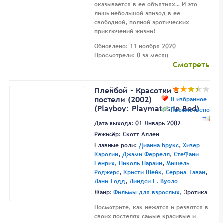
оказывается в ее объятиях… И это
лишь небольшой эпизод в ее
свободной, полной эротических
приключений жизни!
Обновлено: 11 ноября 2020
Просмотрели: 0 за месяц
Смотреть
Плейбой - Красотки в
постели (2002)
В избранное
(Playboy: Playmates in Bed)
Просмотрено
Дата выхода: 01 Январь 2002
Режисёр:
Скотт Аллен
Главные роли:
Дианна Брукс
,
Хизер
Кэролин
,
Джэми Феррелл
,
Стефани
Генрих
,
Николь Нараин
,
Мишель
Роджерс
,
Кристи Шейк
,
Серриа Таван
,
Лани Тодд
,
Линдси Е. Вуоло
Жанр:
Фильмы для взрослых
, Эротика
Посмотрите, как нежатся и резвятся в
своих постелях самые красивые и