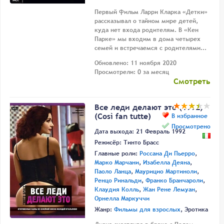
Первый фильм Ларри Кларка «Детки»
рассказывал о тайном мире детей,
куда нет входа родителям. В «Кен
Парке» мы входим в дома четырех
семей и встречаемся с родителями...
Обновлено: 11 ноября 2020
Просмотрели: 0 за месяц
Смотреть
Все леди делают это (1992)
(Così fan tutte)
В избранное
Просмотрено
Дата выхода: 21 Февраль 1992
Режисёр:
Тинто Брасс
Главные роли:
Россана Ди Пьерро
,
Марко Марчани
,
Изабелла Деяна
,
Паоло Ланца
,
Маурицио Мартиноли
,
Ренцо Ринальди
,
Франко Бранчароли
,
Клаудия Колль
,
Жан Рене Лемуан
,
Орнелла Маркуччи
Жанр:
Фильмы для взрослых
, Эротика