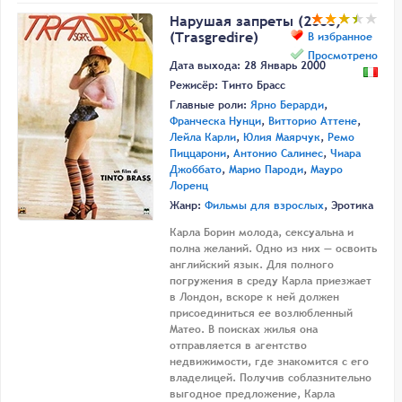
Нарушая запреты (2000)
(Trasgredire)
В избранное
Просмотрено
Дата выхода: 28 Январь 2000
Режисёр:
Тинто Брасс
Главные роли:
Ярно Берарди
,
Франческа Нунци
,
Витторио Аттене
,
Лейла Карли
,
Юлия Маярчук
,
Ремо
Пиццарони
,
Антонио Салинес
,
Чиара
Джоббато
,
Марио Пароди
,
Мауро
Лоренц
Жанр:
Фильмы для взрослых
, Эротика
Карла Борин молода, сексуальна и
полна желаний. Одно из них — освоить
английский язык. Для полного
погружения в среду Карла приезжает
в Лондон, вскоре к ней должен
присоединиться ее возлюбленный
Матео. В поисках жилья она
отправляется в агентство
недвижимости, где знакомится с его
владелицей. Получив соблазнительно
выгодное предложение, Карла