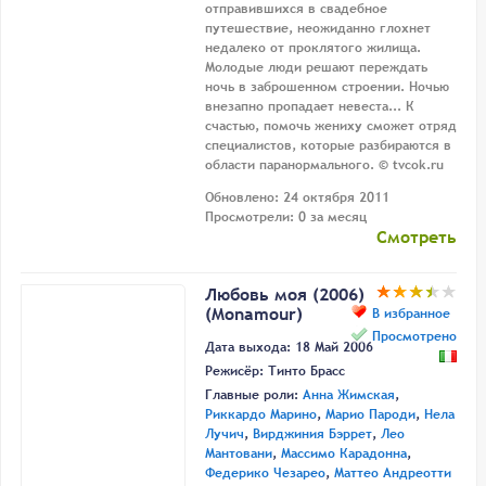
отправившихся в свадебное
путешествие, неожиданно глохнет
недалеко от проклятого жилища.
Молодые люди решают переждать
ночь в заброшенном строении. Ночью
внезапно пропадает невеста... К
счастью, помочь жениху сможет отряд
специалистов, которые разбираются в
области паранормального. © tvcok.ru
Обновлено: 24 октября 2011
Просмотрели: 0 за месяц
Смотреть
Любовь моя (2006)
(Monamour)
В избранное
Просмотрено
Дата выхода: 18 Май 2006
Режисёр:
Тинто Брасс
Главные роли:
Анна Жимская
,
Риккардо Марино
,
Марио Пароди
,
Нела
Лучич
,
Вирджиния Бэррет
,
Лео
Мантовани
,
Массимо Карадонна
,
Федерико Чезарео
,
Маттео Андреотти