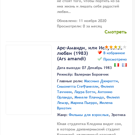
не стоят того, чтобы портить из-за
них жизнь и лишать себя радостей
любви…
Обновлено: 11 ноября 2020
Просмотрели: 0 за месяц
Смотреть
Арс-Аманди, или Искусство
любви (1983)
В избранное
(Ars amandi)
Просмотрено
Дата выхода: 07 Декабрь 1983
Режисёр:
Валериан Боровчик
Главные роли:
Массимо Джиротти
,
Симонетта Стефанелли
,
Филипп
Таччини
,
Лаура Бэтти
,
Антонио
Орландо
,
Микеле Плачидо
,
Филипп
Лемэр
,
Марина Пьерро
,
Милена
Вукотич
Жанр:
Фильмы для взрослых
, Эротика
Юная студентка Клодина видит сон,
в котором древнеримский студент
Корнелий, увлеченный красивой