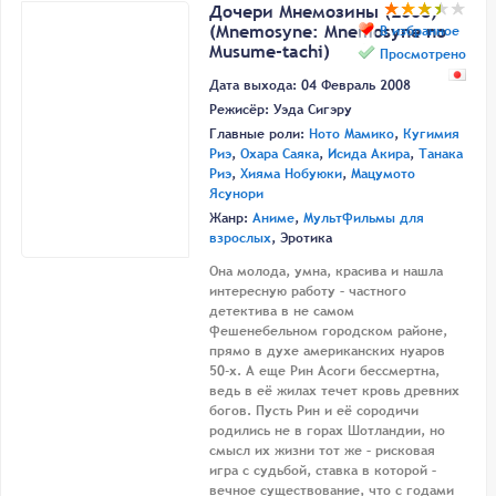
Дочери Мнемозины (2008)
(Mnemosyne: Mnemosyne no
В избранное
Musume-tachi)
Просмотрено
Дата выхода: 04 Февраль 2008
Режисёр:
Уэда Сигэру
Главные роли:
Ното Мамико
,
Кугимия
Риэ
,
Охара Саяка
,
Исида Акира
,
Танака
Риэ
,
Хияма Нобуюки
,
Мацумото
Ясунори
Жанр:
Аниме
,
Мультфильмы для
взрослых
, Эротика
Она молода, умна, красива и нашла
интересную работу – частного
детектива в не самом
фешенебельном городском районе,
прямо в духе американских нуаров
50-х. А еще Рин Асоги бессмертна,
ведь в её жилах течет кровь древних
богов. Пусть Рин и её сородичи
родились не в горах Шотландии, но
смысл их жизни тот же – рисковая
игра с судьбой, ставка в которой –
вечное существование, что с годами