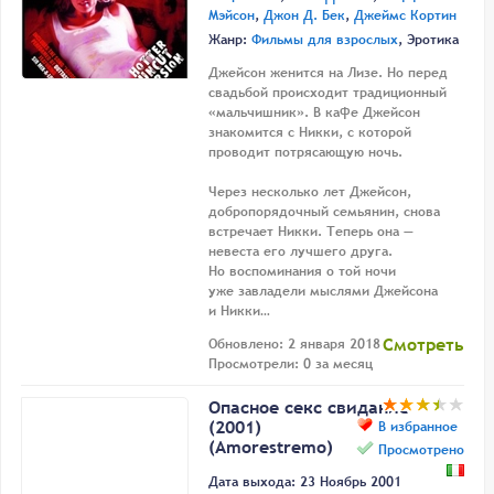
Мэйсон
,
Джон Д. Бек
,
Джеймс Кортин
Жанр:
Фильмы для взрослых
, Эротика
Джейсон женится на Лизе. Но перед
свадьбой происходит традиционный
«мальчишник». В кафе Джейсон
знакомится с Никки, с которой
проводит потрясающую ночь.
Через несколько лет Джейсон,
добропорядочный семьянин, снова
встречает Никки. Теперь она —
невеста его лучшего друга.
Но воспоминания о той ночи
уже завладели мыслями Джейсона
и Никки…
Смотреть
Обновлено: 2 января 2018
Просмотрели: 0 за месяц
Опасное секс свидание
(2001)
В избранное
(Amorestremo)
Просмотрено
Дата выхода: 23 Ноябрь 2001