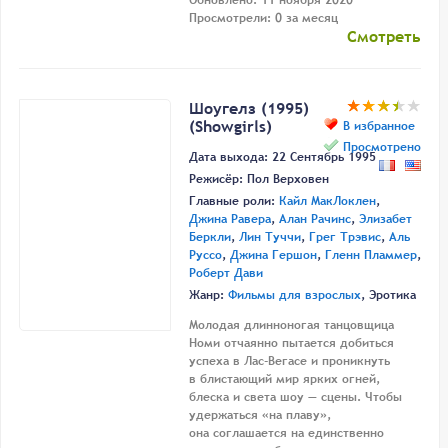
Просмотрели: 0 за месяц
Смотреть
Шоугелз (1995)
(Showgirls)
В избранное
Просмотрено
Дата выхода: 22 Сентябрь 1995
Режисёр:
Пол Верховен
Главные роли:
Кайл МакЛоклен
,
Джина Равера
,
Алан Рачинс
,
Элизабет
Беркли
,
Лин Туччи
,
Грег Трэвис
,
Аль
Руссо
,
Джина Гершон
,
Гленн Пламмер
,
Роберт Дави
Жанр:
Фильмы для взрослых
, Эротика
Молодая длинноногая танцовщица
Номи отчаянно пытается добиться
успеха в Лас-Вегасе и проникнуть
в блистающий мир ярких огней,
блеска и света шоу — сцены. Чтобы
удержаться «на плаву»,
она соглашается на единственно