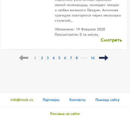
женой полководца, посещает лекции
о любви великого Овидия. Античная
трагедия повторится через несколько
столетий…
Обновлено: 19 февраля 2020
Просмотрели: 0 за месяц
Смотреть
1
2
3
4
5
6
7
8
· · ·
16
info@tvcok.ru
Партнеры
Контакты
Помощь сайту
Реклама на сайте