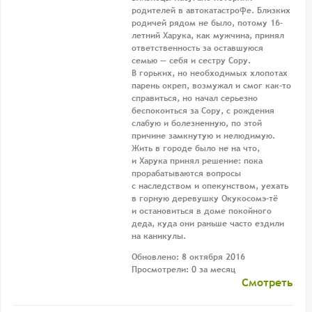
родителей в автокатастрофе. Близких
родичей рядом не было, потому 16-
летний Харука, как мужчина, принял
ответственность за оставшуюся
семью — себя и сестру Сору.
В горьких, но необходимых хлопотах
парень окреп, возмужал и смог как-то
справиться, но начал серьезно
беспокоиться за Сору, с рождения
слабую и болезненную, по этой
причине замкнутую и нелюдимую.
Жить в городе было не на что,
и Харука принял решение: пока
прорабатываются вопросы
с наследством и опекунством, уехать
в горную деревушку Окукосомэ-тё
и остановиться в доме покойного
деда, куда они раньше часто ездили
на каникулы.
Обновлено: 8 октября 2016
Просмотрели: 0 за месяц
Смотреть