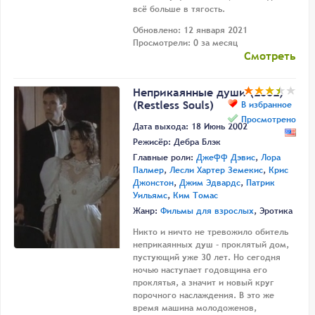
всё больше в тягость.
Обновлено: 12 января 2021
Просмотрели: 0 за месяц
Смотреть
Неприкаянные души (2002)
(Restless Souls)
В избранное
Просмотрено
Дата выхода: 18 Июнь 2002
Режисёр:
Дебра Блэк
Главные роли:
Джефф Дэвис
,
Лора
Палмер
,
Лесли Хартер Земекис
,
Крис
Джонстон
,
Джим Эдвардс
,
Патрик
Уильямс
,
Ким Томас
Жанр:
Фильмы для взрослых
, Эротика
Никто и ничто не тревожило обитель
неприкаянных душ - проклятый дом,
пустующий уже 30 лет. Но сегодня
ночью наступает годовщина его
проклятья, а значит и новый круг
порочного наслаждения. В это же
время машина молодоженов,