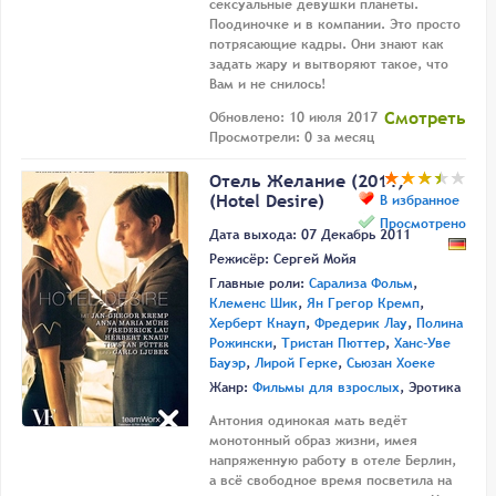
сексуальные девушки планеты.
Поодиночке и в компании. Это просто
потрясающие кадры. Они знают как
задать жару и вытворяют такое, что
Вам и не снилось!
Смотреть
Обновлено: 10 июля 2017
Просмотрели: 0 за месяц
Отель Желание (2011)
(Hotel Desire)
В избранное
Просмотрено
Дата выхода: 07 Декабрь 2011
Режисёр:
Сергей Мойя
Главные роли:
Сарализа Фольм
,
Клеменс Шик
,
Ян Грегор Кремп
,
Херберт Кнауп
,
Фредерик Лау
,
Полина
Рожински
,
Тристан Пюттер
,
Ханс-Уве
Бауэр
,
Лирой Герке
,
Сьюзан Хоеке
Жанр:
Фильмы для взрослых
, Эротика
Антония одинокая мать ведёт
монотонный образ жизни, имея
напряженную работу в отеле Берлин,
а всё свободное время посветила на