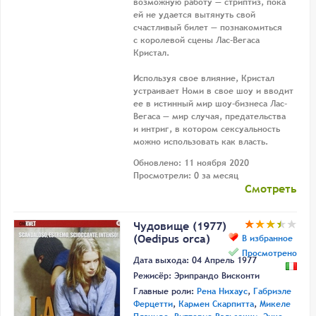
возможную работу — стриптиз, пока
ей не удается вытянуть свой
счастливый билет — познакомиться
с королевой сцены Лас-Вегаса
Кристал.
Используя свое влияние, Кристал
устраивает Номи в свое шоу и вводит
ее в истинный мир шоу-бизнеса Лас-
Вегаса — мир случая, предательства
и интриг, в котором сексуальность
можно использовать как власть.
Обновлено: 11 ноября 2020
Просмотрели: 0 за месяц
Смотреть
Чудовище (1977)
(Oedipus orca)
В избранное
Просмотрено
Дата выхода: 04 Апрель 1977
Режисёр:
Эрипрандо Висконти
Главные роли:
Рена Нихаус
,
Габриэле
Ферцетти
,
Кармен Скарпитта
,
Микеле