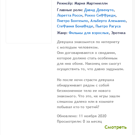
Режисёр:
Мария Мартинелли
Главные роли:
Давид Девенуто
,
Лоретта Росси
,
Рокко Сиффреди
,
Пиетро Бонтемпо
,
Альберто Алеманно
,
Стефания Бонафеде
,
Пьетро Рагуса
Жанр:
Фильмы для взрослых
, Эротика
Девушка знакомится по интернету
с молодым человеком.
Они договариваются о свидании,
которое должно стать особенным
для них обоих. Наконец они смогут
осуществить то, что давно задумали.
Но после ночи страсти девушка
обнаруживает рядом с собой
безжизненное тело ее нового
знакомого. Что это, их игры зашли
слишком далеко или в комнате
побывал кто-то третий?
Обновлено: 11 ноября 2020
Просмотрели: 0 за месяц
Смотреть