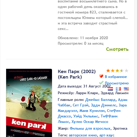
воспитание восьмилетнего сына. Но в
один рабочий день оказавшись в
гостиной номера 823, сталкивается с
постояльцем Юлием который слепой…
и эта встреча заводит страстный
секс…
Обновлено: 11 ноября 2020
Просмотрели: 0 за месяц
Смотреть
Кен Парк (2002)
(Ken Park)
В избранное
Просмотрено
Дата выхода: 31 Август 2002
Режисёр:
Ларри Кларк
,
Эдвард Лакмен
Главные роли:
Джеймс Баллард
,
Адам
Чаббак
,
Сет Грэй
,
Эдди Дэниелс
,
Зара
Макдауэлл
,
Маив Куинлэн
,
Стефен
Джассо
,
Уэйд Уильямс
,
Тиффани
Лимос
,
Хулио Оскар Мечосо
Жанр:
Фильмы для взрослых
, Эротика
Теги:
авторское кино
,
арт-хаус