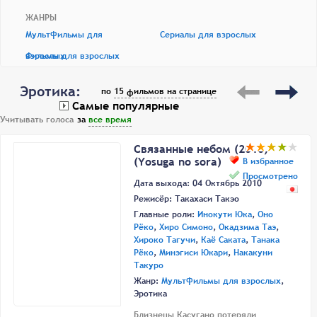
ЖАНРЫ
Мультфильмы для
Сериалы для взрослых
взрослых
Фильмы для взрослых
Эротика:
по
15 фильмов на странице
Самые популярные
Учитывать голоса
за
все время
Связанные небом (2010)
(Yosuga no sora)
В избранное
Просмотрено
Дата выхода: 04 Октябрь 2010
Режисёр:
Такахаси Такэо
Главные роли:
Инокути Юка
,
Оно
Рёко
,
Хиро Симоно
,
Окадзима Таэ
,
Хироко Тагучи
,
Каё Саката
,
Танака
Рёко
,
Минэгиси Юкари
,
Накакуни
Такуро
Жанр:
Мультфильмы для взрослых
,
Эротика
Близнецы Касугано потеряли