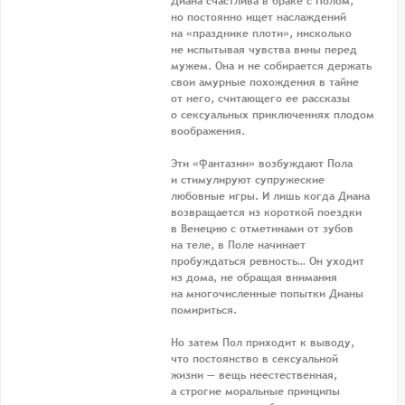
Диана счастлива в браке с Полом,
но постоянно ищет наслаждений
на «празднике плоти», нисколько
не испытывая чувства вины перед
мужем. Она и не собирается держать
свои амурные похождения в тайне
от него, считающего ее рассказы
о сексуальных приключениях плодом
воображения.
Эти «фантазии» возбуждают Пола
и стимулируют супружеские
любовные игры. И лишь когда Диана
возвращается из короткой поездки
в Венецию с отметинами от зубов
на теле, в Поле начинает
пробуждаться ревность… Он уходит
из дома, не обращая внимания
на многочисленные попытки Дианы
помириться.
Но затем Пол приходит к выводу,
что постоянство в сексуальной
жизни — вещь неестественная,
а строгие моральные принципы