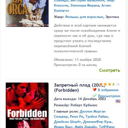
Плачидо
,
Витторио Вальсекки
,
Энцо
Консоли
,
Элеонора Морана
,
Агнес
Калпагос
Жанр:
Фильмы для взрослых
, Эротика
Действие в этой картине начинается
сразу же после освобождения Аличе и
переносит нас в её дом, где нам и
предстоит узнать о последствиях
перенесённой Аличей
психологической травмы.
Обновлено: 11 ноября 2020
Просмотрели: 0 за месяц
Смотреть
Запретный плод (2002)
(Forbidden)
В избранное
Просмотрено
Дата выхода: 14 Декабрь 2002
Режисёр:
Роберт Кубилос
Главные роли:
Диллон Морган
Сильвер
,
Рени Ри
,
Трэйси Райан
,
Джейсон Шнуйт
,
Дженнифер Куш
,
Инари Вакс
,
Майя Дивайн
,
Тиффани