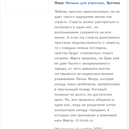
Жанр:
Фильмы для взрослых
, Эротика
Любовь чувство замечательное, но не
дает такого ощущения жизни как
страсть. Страсть может разгореться и
потухнуть в один миг, но
воспоминания сохранятся на всю
жизнь. А если эту страсть разогревать
чувством недозволенности и запрета,
то с каждым новым взглядом,
чувства будут становиться только
сильнее. Марта замужем, но брак уже
не дает былого эмоционального
заряда, от чего девушка охотно
соглашается на недвусмысленные
ухаживания Леона. Искра, которая
между ними пробежала, превратилась
в неугасимый пожар. Который
полыхал не долго, но достаточно
ярко. Но, все пришлось оборвать в
один миг, ведь их разделяли сотни
километров между городами, в
которых они проживали и ревнивый
муж Марты. © tvcok.ru
Обновлено: 11 ноября 2020