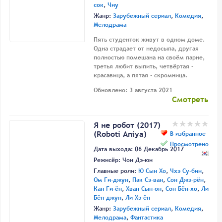
сок
,
Чиу
Жанр:
Зарубежный сериал
,
Комедия
,
Мелодрама
Пять студенток живут в одном доме.
Одна страдает от недосыпа, другая
полностью помешана на своём парне,
третья любит выпить, четвёртая -
красавица, а пятая - скромница.
Обновлено: 3 августа 2021
Смотреть
Я не робот (2017)
(Roboti Aniya)
В избранное
Просмотрено
Дата выхода: 06 Декабрь 2017
Режисёр:
Чон Дэ-юн
Главные роли:
Ю Сын Хо
,
Чхэ Су-бин
,
Ом Ги-джун
,
Пак Сэ-ван
,
Сон Джэ-рён
,
Кан Ги-ён
,
Хван Сын-он
,
Сон Бён-хо
,
Ли
Бён-джун
,
Ли Хэ-ён
Жанр:
Зарубежный сериал
,
Комедия
,
Мелодрама
,
Фантастика