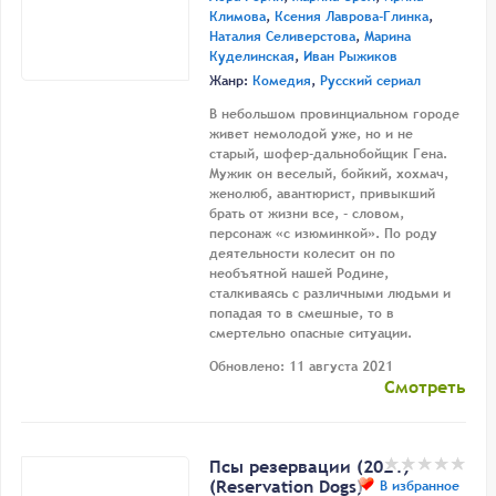
Климова
,
Ксения Лаврова-Глинка
,
Наталия Селиверстова
,
Марина
Куделинская
,
Иван Рыжиков
Жанр:
Комедия
,
Русский сериал
В небольшом провинциальном городе
живет немолодой уже, но и не
старый, шофер-дальнобойщик Гена.
Мужик он веселый, бойкий, хохмач,
женолюб, авантюрист, привыкший
брать от жизни все, - словом,
персонаж «с изюминкой». По роду
деятельности колесит он по
необъятной нашей Родине,
сталкиваясь с различными людьми и
попадая то в смешные, то в
смертельно опасные ситуации.
Обновлено: 11 августа 2021
Смотреть
Псы резервации (2021)
(Reservation Dogs)
В избранное