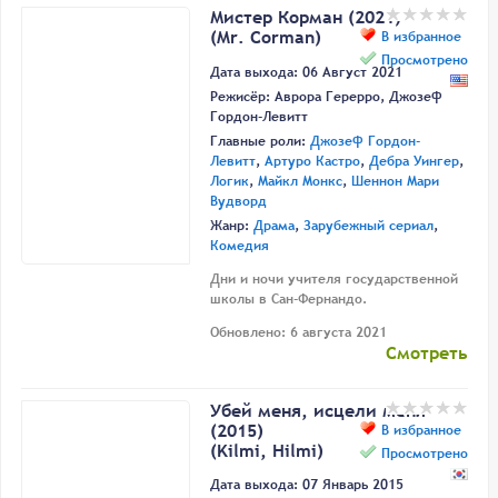
Мистер Корман (2021)
(Mr. Corman)
В избранное
Просмотрено
Дата выхода: 06 Август 2021
Режисёр:
Аврора Герерро
,
Джозеф
Гордон-Левитт
Главные роли:
Джозеф Гордон-
Левитт
,
Артуро Кастро
,
Дебра Уингер
,
Логик
,
Майкл Монкс
,
Шеннон Мари
Вудворд
Жанр:
Драма
,
Зарубежный сериал
,
Комедия
Дни и ночи учителя государственной
школы в Сан-Фернандо.
Обновлено: 6 августа 2021
Смотреть
Убей меня, исцели меня
(2015)
В избранное
(Kilmi, Hilmi)
Просмотрено
Дата выхода: 07 Январь 2015