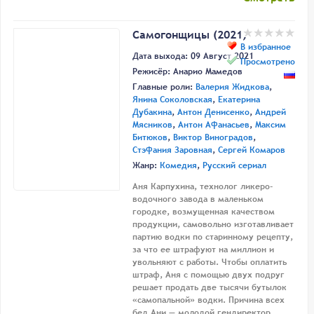
Самогонщицы (2021)
В избранное
Дата выхода: 09 Август 2021
Просмотрено
Режисёр:
Анарио Мамедов
Главные роли:
Валерия Жидкова
,
Янина Соколовская
,
Екатерина
Дубакина
,
Антон Денисенко
,
Андрей
Мясников
,
Антон Афанасьев
,
Максим
Битюков
,
Виктор Виноградов
,
Стэфания Заровная
,
Сергей Комаров
Жанр:
Комедия
,
Русский сериал
Аня Карпухина, технолог ликеро-
водочного завода в маленьком
городке, возмущенная качеством
продукции, самовольно изготавливает
партию водки по старинному рецепту,
за что ее штрафуют на миллион и
увольняют с работы. Чтобы оплатить
штраф, Аня с помощью двух подруг
решает продать две тысячи бутылок
«самопальной» водки. Причина всех
бед Ани — молодой гендиректор