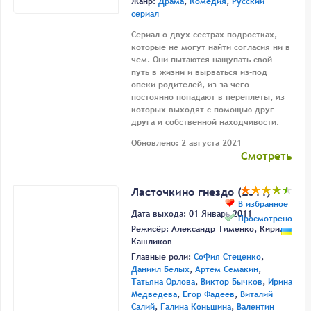
Жанр:
Драма
,
Комедия
,
Русский
сериал
Сериал о двух сестрах-подростках,
которые не могут найти согласия ни в
чем. Они пытаются нащупать свой
путь в жизни и вырваться из-под
опеки родителей, из-за чего
постоянно попадают в переплеты, из
которых выходят с помощью друг
друга и собственной находчивости.
Обновлено: 2 августа 2021
Смотреть
Ласточкино гнездо (2011)
В избранное
Дата выхода: 01 Январь 2011
Просмотрено
Режисёр:
Александр Тименко
,
Кирилл
Кашликов
Главные роли:
София Стеценко
,
Даниил Белых
,
Артем Семакин
,
Татьяна Орлова
,
Виктор Бычков
,
Ирина
Медведева
,
Егор Фадеев
,
Виталий
Салий
,
Галина Коньшина
,
Валентин