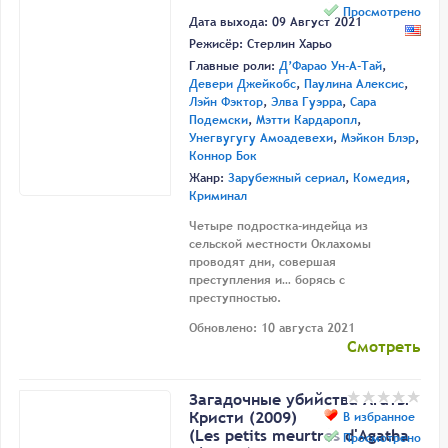
Просмотрено
Дата выхода: 09 Август 2021
Режисёр:
Стерлин Харьо
Главные роли:
Д’Фарао Ун-А-Тай
,
Девери Джейкобс
,
Паулина Алексис
,
Лэйн Фэктор
,
Элва Гуэрра
,
Сара
Подемски
,
Мэтти Кардаропл
,
Унегвугугу Амоадевехи
,
Мэйкон Блэр
,
Коннор Бок
Жанр:
Зарубежный сериал
,
Комедия
,
Криминал
Четыре подростка-индейца из
сельской местности Оклахомы
проводят дни, совершая
преступления и… борясь с
преступностью.
Обновлено: 10 августа 2021
Смотреть
Загадочные убийства Агаты
Кристи (2009)
В избранное
(Les petits meurtres d'Agatha
Просмотрено