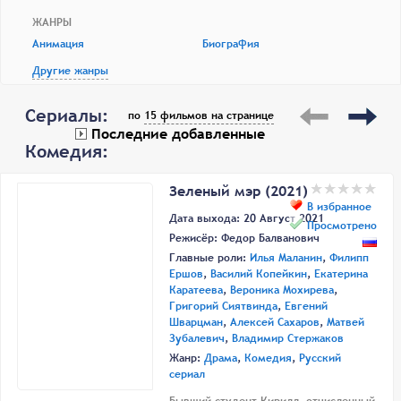
ЖАНРЫ
Анимация
Биография
Другие жанры
Сериалы:
по
15 фильмов на странице
Последние добавленные
Комедия:
Зеленый мэр (2021)
В избранное
Дата выхода: 20 Август 2021
Просмотрено
Режисёр:
Федор Балванович
Главные роли:
Илья Маланин
,
Филипп
Ершов
,
Василий Копейкин
,
Екатерина
Каратеева
,
Вероника Мохирева
,
Григорий Сиятвинда
,
Евгений
Шварцман
,
Алексей Сахаров
,
Матвей
Зубалевич
,
Владимир Стержаков
Жанр:
Драма
,
Комедия
,
Русский
сериал