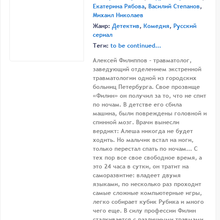
Екатерина Рябова
,
Василий Степанов
,
Михаил Николаев
Жанр:
Детектив
,
Комедия
,
Русский
сериал
Теги:
to be continued...
Алексей Филиппов – травматолог,
заведующий отделением экстренной
травматологии одной из городских
больниц Петербурга. Свое прозвище
«Филин» он получил за то, что не спит
по ночам. В детстве его сбила
машина, были повреждены головной и
спинной мозг. Врачи вынесли
вердикт: Алеша никогда не будет
ходить. Но мальчик встал на ноги,
только перестал спать по ночам... С
тех пор все свое свободное время, а
это 24 часа в сутки, он тратит на
саморазвитие: владеет двумя
языками, по несколько раз проходит
самые сложные компьютерные игры,
легко собирает кубик Рубика и много
чего еще. В силу профессии Филин
сталкивается с различными травмами