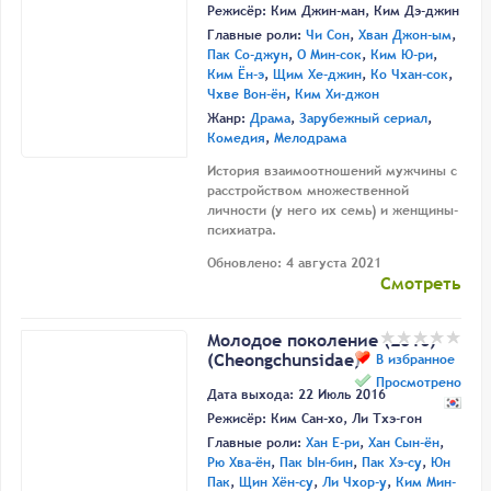
Режисёр:
Ким Джин-ман
,
Ким Дэ-джин
Главные роли:
Чи Сон
,
Хван Джон-ым
,
Пак Со-джун
,
О Мин-сок
,
Ким Ю-ри
,
Ким Ён-э
,
Щим Хе-джин
,
Ко Чхан-сок
,
Чхве Вон-ён
,
Ким Хи-джон
Жанр:
Драма
,
Зарубежный сериал
,
Комедия
,
Мелодрама
История взаимоотношений мужчины с
расстройством множественной
личности (у него их семь) и женщины-
психиатра.
Обновлено: 4 августа 2021
Смотреть
Молодое поколение (2016)
(Cheongchunsidae)
В избранное
Просмотрено
Дата выхода: 22 Июль 2016
Режисёр:
Ким Сан-хо
,
Ли Тхэ-гон
Главные роли:
Хан Е-ри
,
Хан Сын-ён
,
Рю Хва-ён
,
Пак Ын-бин
,
Пак Хэ-су
,
Юн
Пак
,
Щин Хён-су
,
Ли Чхор-у
,
Ким Мин-