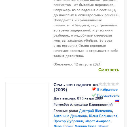
пациентов - от бытовых переломов,
например, из-за падения с лестницы,
до ножевых и огнестрельных ранений.
Попадаются и криминальные
пациенты: и бандиты, подстреленные
во время задержаний, и участники
разборок, и недобитые киллерами
жертвы заказных убийств. Во всех
этих историях Филин поневоле
начинает копаться и открывает в себе
талант детектива.
Обновлено: 12 августа 2021
Смотреть
Семь жен одного холостяка
(2009)
В избранное
Просмотрено
Дата выхода: 01 Январь 2009
Режисёр:
Александр Карпиловский
Главные роли:
Дмитрий Шевченко
,
Антонина Деманова
,
Юлия Полынская
,
Прохор Дубравин
,
Марат Амираев
,
Лера Горин
,
Марина Орёл
,
Ирина