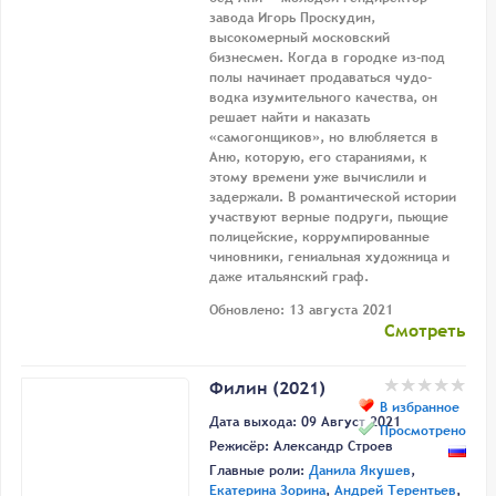
завода Игорь Проскудин,
высокомерный московский
бизнесмен. Когда в городке из-под
полы начинает продаваться чудо-
водка изумительного качества, он
решает найти и наказать
«самогонщиков», но влюбляется в
Аню, которую, его стараниями, к
этому времени уже вычислили и
задержали. В романтической истории
участвуют верные подруги, пьющие
полицейские, коррумпированные
чиновники, гениальная художница и
даже итальянский граф.
Обновлено: 13 августа 2021
Смотреть
Филин (2021)
В избранное
Дата выхода: 09 Август 2021
Просмотрено
Режисёр:
Александр Строев
Главные роли:
Данила Якушев
,
Екатерина Зорина
,
Андрей Терентьев
,