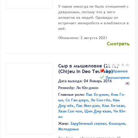
У парня никогда не было отношений с
девушками, потому что у него
аллергия на людей. Однажды он
встречает женоробота и влюбляется в
неё.
Обновлено: 2 августа 2021
Смотреть
Сыр в мышеловке (2016)
(Chijeu In Deo Teuraep)
В избранное
Просмотрено
Дата выхода: 04 Январь 2016
Режисёр:
Ли Юн-джон
Главные роли:
Пак Хэ-джин
,
Ким Го-
ын
,
Со Ган-джун
,
Ли Сон-гён
,
Нам
Джу-хёк
,
Пак Мин-джи
,
Ким Хи-чхан
,
Хван Сок-чон
,
Щин Джу-хван
,
Чи Юн-
хо
Жанр:
Зарубежный сериал
,
Комедия
,
Мелодрама