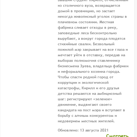
Бывший студент Кирилл, отчисленный
из столичного вуза, возвращается
домой в провинцию, но застает
некогда живописный уголок страны в
плачевном состоянии. Местная
фабрика сливает отходы в реку,
заповедные леса бесконтрольно
вырубают, а вокруг города плодятся
стихийные свалки. Безвольный
пожилой мэр закрывает на все глаза и
мечтает уйти в отставку, передав на
выборах полномочия ставленнику
бизнесмена Зуева, владельца фабрики
и неформального хозяина города.
Чтобы спасти родной город от
коррупции и экологической
катастрофы, Кирилл и его друзья
детства решаются на амбициозный
шаг: регистрируют «зеленое»
движение, выдвигают своего
кандидата на пост мэра и вступают в
борьбу с алчным конкурентом и
недоверием местных жителей.
Обновлено: 13 августа 2021
Смотреть