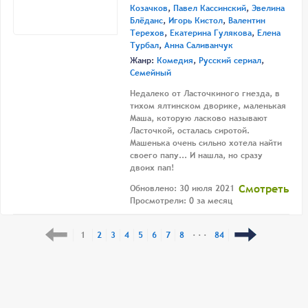
Козачков
,
Павел Кассинский
,
Эвелина
Блёданс
,
Игорь Кистол
,
Валентин
Терехов
,
Екатерина Гулякова
,
Елена
Турбал
,
Анна Саливанчук
Жанр:
Комедия
,
Русский сериал
,
Семейный
Недалеко от Ласточкиного гнезда, в
тихом ялтинском дворике, маленькая
Маша, которую ласково называют
Ласточкой, осталась сиротой.
Машенька очень сильно хотела найти
своего папу... И нашла, но сразу
двоих пап!
Смотреть
Обновлено: 30 июля 2021
Просмотрели: 0 за месяц
1
2
3
4
5
6
7
8
· · ·
84