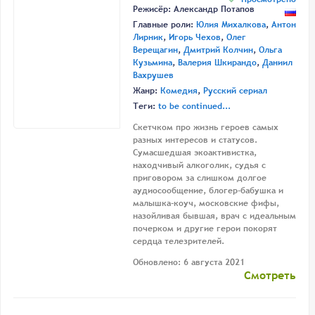
Режисёр:
Александр Потапов
Главные роли:
Юлия Михалкова
,
Антон
Лирник
,
Игорь Чехов
,
Олег
Верещагин
,
Дмитрий Колчин
,
Ольга
Кузьмина
,
Валерия Шкирандо
,
Даниил
Вахрушев
Жанр:
Комедия
,
Русский сериал
Теги:
to be continued...
Скетчком про жизнь героев самых
разных интересов и статусов.
Сумасшедшая экоактивистка,
находчивый алкоголик, судья с
приговором за слишком долгое
аудиосообщение, блогер-бабушка и
малышка-коуч, московские фифы,
назойливая бывшая, врач с идеальным
почерком и другие герои покорят
сердца телезрителей.
Обновлено: 6 августа 2021
Смотреть