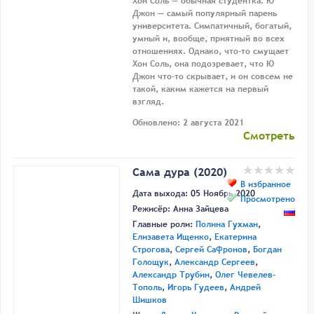
Хон Соль — обычная студентка. Ю
Джон — самый популярный парень
университета. Симпатичный, богатый,
умный и, вообще, приятный во всех
отношениях. Однако, что-то смущает
Хон Соль, она подозревает, что Ю
Джон что-то скрывает, и он совсем не
такой, каким кажется на первый
взгляд.
Обновлено: 2 августа 2021
Смотреть
Сама дура (2020)
В избранное
Дата выхода: 05 Ноябрь 2020
Просмотрено
Режисёр:
Анна Зайцева
Главные роли:
Полина Гухман
,
Елизавета Ищенко
,
Екатерина
Строгова
,
Сергей Сафронов
,
Богдан
Голощук
,
Александр Сергеев
,
Александр Трубин
,
Олег Чевелев-
Тополь
,
Игорь Гудеев
,
Андрей
Шишков