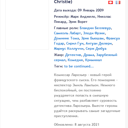
Christie)
Дата выхода: 09 Январь 2009
Режисёр:
Марк Анджело
,
Николас
Пикард
,
Эрик Ворет
Главные роли:
Бландин Беллевур
,
Самюэль Лабарт
,
Элоди Фрэнк
,
Доминик Тома
,
Эрик Бьюшам
,
Франсуа
Годар
,
Сирил Гуи
,
Антуан Дюлери
,
Мариус Коллуччи
,
Серж Дюбуа
Жанр:
Детектив
,
Драма
,
Зарубежный
сериал
,
Комедия
,
Криминал
Теги:
to be continued...
Комиссар Ларозьер - новый герой
французского сыска. Его помощник -
инспектор Эмиль Лампьон. Немного
беспокойный, он постоянно
умудряется попасть в смешную
ситуацию, чем разбавляет суровость
детектива Ларозьера. Вместе героям
удаётся раскрывать самые загадочные
преступления.
Обновлено: 8 августа 2021