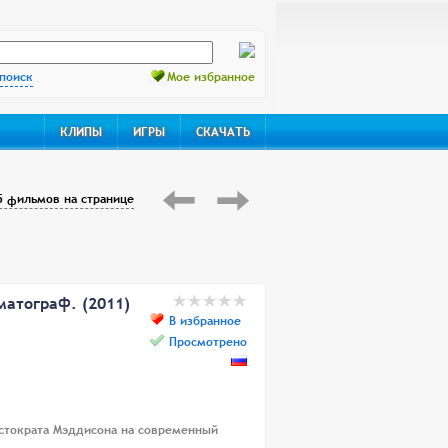
поиск
Мое избранное
КЛИПЫ
ИГРЫ
СКАЧАТЬ
5 фильмов на странице
атограф. (2011)
В избранное
Просмотрено
истократа Мэддисона на современный