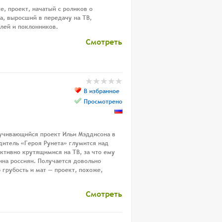
е, проект, начатый с роликов о
а, выросший в передачу на ТВ,
лей и поклонников.
Смотреть
В избранное
Просмотрено
ручивающийся проект Ильи Мэддисона в
едитель «Героя Рунета» глумится над
ктивно крутящимися на ТВ, за что ему
на россиян. Получается довольно
 грубость и мат — проект, похоже,
Смотреть