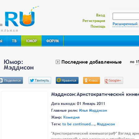
Свежий подход к онлайн-фильмам
Вход
Регистрация
Расширенный 
Помощь
Ы
ТВ
ЮМОР
ФОРУМ
Юмор:
Последние добавленные
по
1
Мэддисон
Поделится
Твитнуть
Нравится
Класс
Google+
Мэддисон:Аристократический кинем
Дата выхода: 01 Январь 2011
Главные роли:
Илья Мэддисон
Жанр:
Комедия
Теги:
to be continued...
,
Мэддисон
"Аристократический кинематограф" Взгляд ар