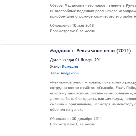
Обзоры Мэддисона - это яркое явление в Рунет
низкопробных поделках российского игропром
приобретший огромное количество его любите
Обновлено: 10 мая 2018
Просмотрели: 0 за месяц
Мэддисон: Рекламное очко (2011)
Дата выхода: 01 Январь 2011
Жанр:
Комедия
Теги:
Мэддисон
«Рекламное очко» — новый, пока только раск
сотрудничестве с сайтом «Спасибо, Ева». Поб
воистину идиотскими рекламными роликами, а
должны быть благодарна, как минимум, полови
смешно и оригинально, несмотря на некоторую
обречен на успех.
Обновлено: 30 декабря 2011
Просмотрели: 0 за месяц