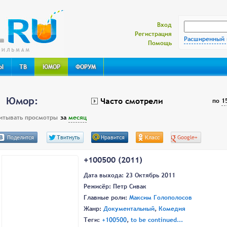
Свежий подход к онлайн-фильмам
Вход
Регистрация
Расширенный 
Помощь
Ы
ТВ
ЮМОР
ФОРУМ
Юмор:
Часто смотрели
по
1
итывать просмотры
за
месяц
Поделится
Твитнуть
Нравится
Класс
Google+
+100500 (2011)
Дата выхода: 23 Октябрь 2011
Режисёр:
Петр Сивак
Главные роли:
Максим Голополосов
Жанр:
Документальный
,
Комедия
Теги:
+100500
,
to be continued...