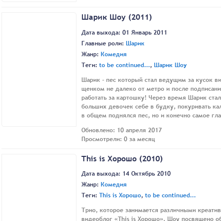
Шарик Шоу (2011)
Дата выхода: 01 Январь 2011
Главные роли:
Шарик
Жанр:
Комедия
Теги:
to be continued...
,
Шарик Шоу
Шарик - пес который стал ведущим за кусок в
щенком не далеко от метро и после подписани
работать за картошку! Через время Шарик стал
больших девочек себе в будку, покуривать кал
в общем поднялся пес, но и конечно самое г
Обновлено: 10 апреля 2017
Просмотрели: 0 за месяц
This is Хорошо (2010)
Дата выхода: 14 Октябрь 2010
Жанр:
Комедия
Теги:
This is Хорошо
,
to be continued...
Трио, которое занимается различными креатив
видеоблог «This is Хорошо». Шоу посвящено об