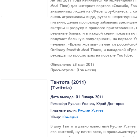
Летом 2011 года начинается Интернет-проект 
Meal Time) для интернет-портала «Спасибо, Ев
знаменитых людей из сферы шоу-бизнеса, с к
очень агрессивном виде, ругаясь нецензурны
питания, делая программу забавным зрелищем
экстрим и разруху в процессе приготовления,
реальные блюда, и в каждой серии показываю
получает большую популярность, на портале Y
человек. «Время жратвы» является российско
Ordinary Swedish Meal Time», и канадской «Epi
рекорды по просмотрам на портале YouTube.
Обновлено: 28 мая 2013
Просмотрели: 0 за месяц
Твитота (2011)
(Twitota)
Дата выхода: 01 Январь 2011
Режисёр:
Руслан Усачев
,
Юрий Дегтярев
Главные роли:
Руслан Усачев
Жанр:
Комедия
В шоу Твитота давно известный Руслан Усачев 
его жителей, ну почти всех, и прокомментируе