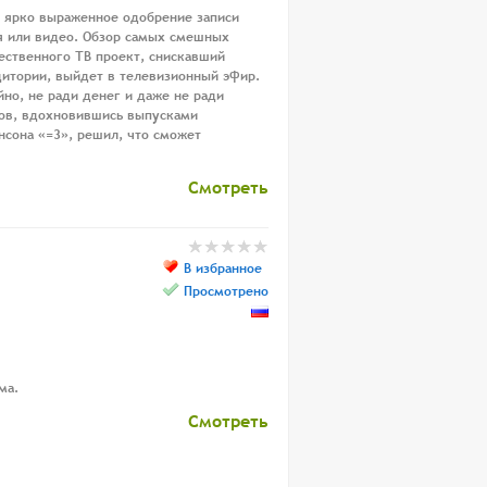
— ярко выраженное одобрение записи
я или видео. Обзор самых смешных
ественного ТВ проект, снискавший
дитории, выйдет в телевизионный эфир.
йно, не ради денег и даже не ради
ов, вдохновившись выпусками
нсона «=3», решил, что сможет
Смотреть
В избранное
Просмотрено
ма.
Смотреть