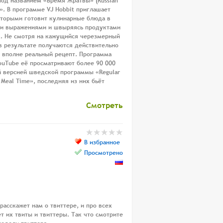
под названием «Время Жратвы» (Russian
а». В программе VJ Hobbit приглашает
оторыми готовит кулинарные блюда в
ми выражениями и швыряясь продуктами
. Не смотря на кажущийся черезмерный
 в результате получаются действительно
т вполне реальный рецепт. Программа
ouTube её просматривают более 90 000
й версией шведской программы «Regular
c Meal Time», последняя из них бьёт
Смотреть
В избранное
Просмотрено
расскажет нам о твиттере, и про всех
т их твиты и твиттеры. Так что смотрите